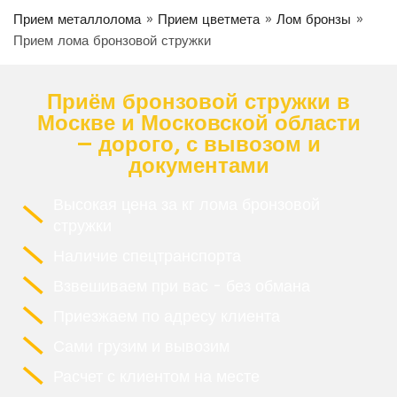
Прием металлолома
»
Прием цветмета
»
Лом бронзы
»
Прием лома бронзовой стружки
Приём бронзовой стружки в
Москве и Московской области
— дорого, с вывозом и
документами
Высокая цена за кг лома бронзовой
стружки
Наличие спецтранспорта
Взвешиваем при вас - без обмана
Приезжаем по адресу клиента
Сами грузим и вывозим
Расчет с клиентом на месте