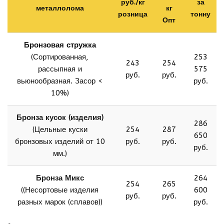
руб./кг
за
металлолома
кг
розница
тонну
Опт
Бронзовая стружка
(Сортированная,
253
243
254
рассыпная и
575
руб.
руб.
вьюнообразная. Засор <
руб.
10%)
Бронза кусок (изделия)
286
(Цельные куски
254
287
650
бронзовых изделий от 10
руб.
руб.
руб.
мм.)
Бронза Микс
264
254
265
((Несортовые изделия
600
руб.
руб.
разных марок (сплавов))
руб.