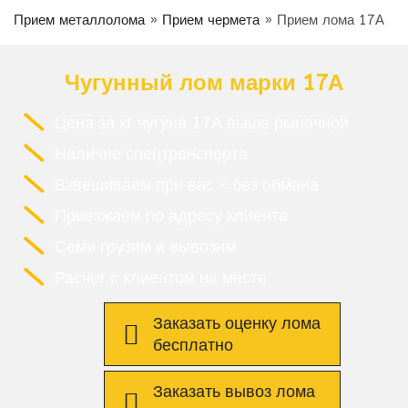
Прием металлолома
»
Прием чермета
»
Прием лома 17А
Чугунный лом марки 17А
Цена за кг чугуна 17А выше рыночной
Наличие спецтранспорта
Взвешиваем при вас - без обмана
Приезжаем по адресу клиента
Сами грузим и вывозим
Расчет с клиентом на месте
Заказать оценку лома
бесплатно
Заказать вывоз лома